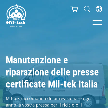
Presse e Compattatori
Il tuo settore
Manutenzione e
riparazione delle presse
Materiali
certificate Mil-tek Italia
Infinity – Sacchi senza fine
Case studies
Mil-tek raccomanda di far revisionare ogni
anno la vostra pressa per il riciclo o il