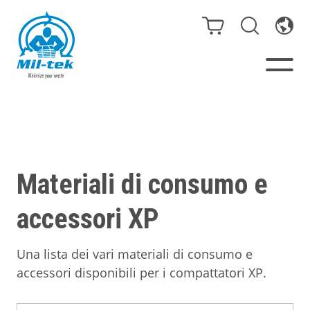
Presse e Compattatori
Il tuo settore
Materiali di consumo e
Materiali
accessori XP
Infinity – Sacchi senza fine
Una lista dei vari materiali di consumo e
accessori disponibili per i compattatori XP.
Case studies