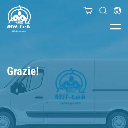
Presse e Compattatori
Il tuo settore
Grazie!
Materiali
Infinity – Sacchi senza fine
Case studies