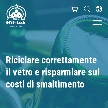
Presse e Compattatori
Il tuo settore
Riciclare correttamente
il vetro e risparmiare sui
Materiali
costi di smaltimento
Infinity – Sacchi senza fine
Case studies