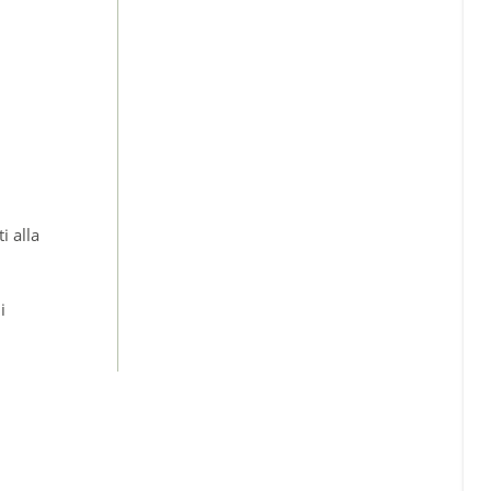
i alla
i