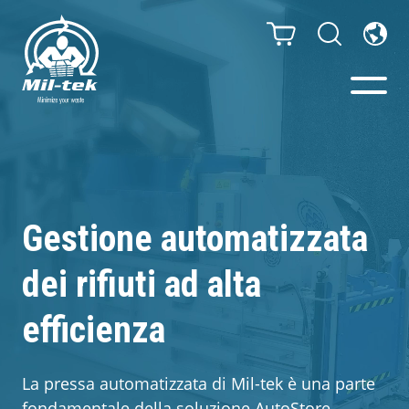
Presse e Compattatori
Il tuo settore
Gestione automatizzata
Materiali
dei rifiuti ad alta
Infinity – Sacchi senza fine
efficienza
Case studies
La pressa automatizzata di Mil-tek è una parte
fondamentale della soluzione AutoStore