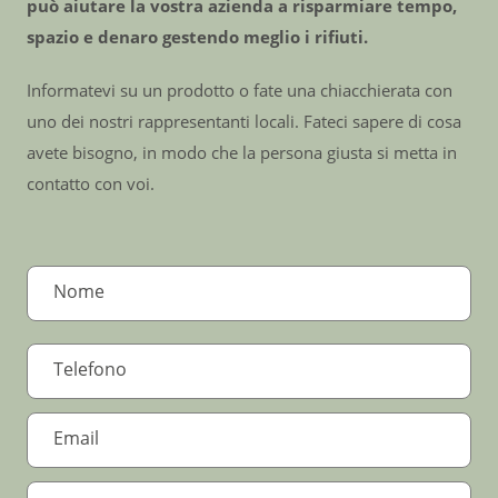
può aiutare la vostra azienda a risparmiare tempo,
spazio e denaro gestendo meglio i rifiuti.
Informatevi su un prodotto o fate una chiacchierata con
uno dei nostri rappresentanti locali. Fateci sapere di cosa
avete bisogno, in modo che la persona giusta si metta in
contatto con voi.